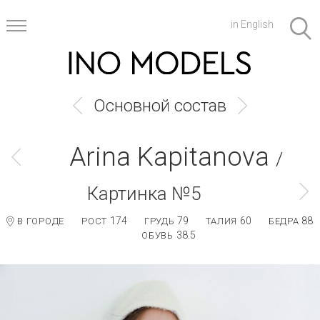
in English
Основной состав
Arina Kapitanova
/
Картинка №5
174
79
60
88
В ГОРОДЕ
РОСТ
ГРУДЬ
ТАЛИЯ
БЕДРА
38.5
ОБУВЬ