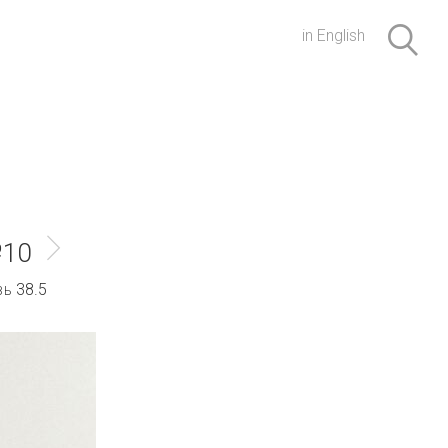
in English
№10
38.5
ВЬ