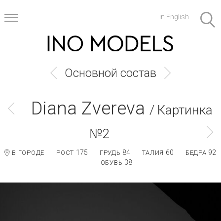
in English
Основной состав
Diana Zvereva
/ Картинка
№2
175
84
60
92
В ГОРОДЕ
РОСТ
ГРУДЬ
ТАЛИЯ
БЕДРА
38
ОБУВЬ