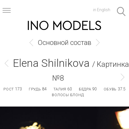
in English
Основной состав
Elena Shilnikova
/ Картинка
№8
173
84
60
90
37.5
РОСТ
ГРУДЬ
ТАЛИЯ
БЕДРА
ОБУВЬ
ВОЛОСЫ БЛОНД