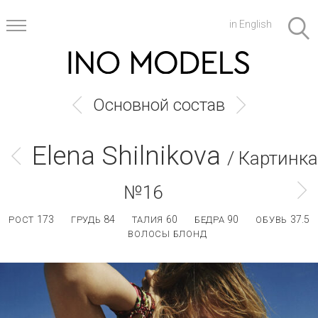
in English
Основной состав
Elena Shilnikova
/ Картинка
№16
173
84
60
90
37.5
РОСТ
ГРУДЬ
ТАЛИЯ
БЕДРА
ОБУВЬ
ВОЛОСЫ БЛОНД