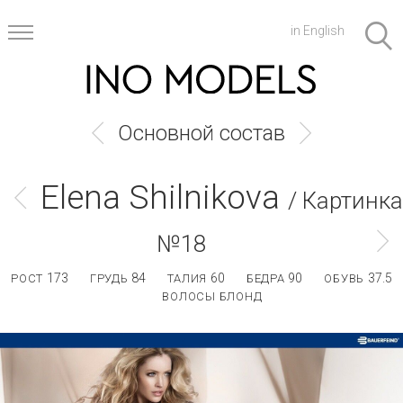
in English
Основной состав
Elena Shilnikova
/ Картинка
№18
173
84
60
90
37.5
РОСТ
ГРУДЬ
ТАЛИЯ
БЕДРА
ОБУВЬ
ВОЛОСЫ БЛОНД