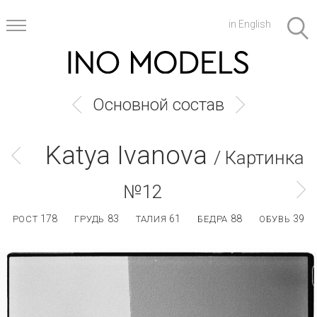
in English
Основной состав
Katya Ivanova
/ Картинка
№12
178
83
61
88
39
РОСТ
ГРУДЬ
ТАЛИЯ
БЕДРА
ОБУВЬ