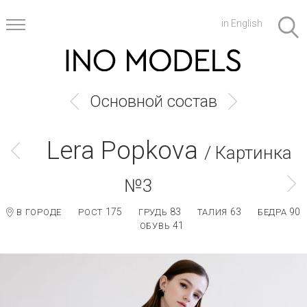
in English
Основной состав
Lera Popkova
/ Картинка
№3
175
83
63
90
В ГОРОДЕ
РОСТ
ГРУДЬ
ТАЛИЯ
БЕДРА
41
ОБУВЬ