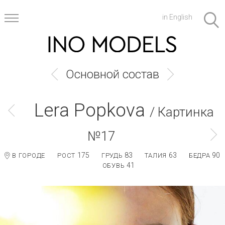
in English
Основной состав
Lera Popkova
/ Картинка
№17
175
83
63
90
В ГОРОДЕ
РОСТ
ГРУДЬ
ТАЛИЯ
БЕДРА
41
ОБУВЬ