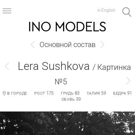
in English
Основной состав
Lera Sushkova
/ Картинка
№5
175
83
59
91
В ГОРОДЕ
РОСТ
ГРУДЬ
ТАЛИЯ
БЕДРА
39
ОБУВЬ