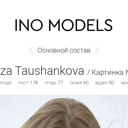
Основной состав
iza Taushankova
/ Картинка
178
77
60
90
ОРОДЕ
РОСТ
ГРУДЬ
ТАЛИЯ
БЕДРА
ОБ