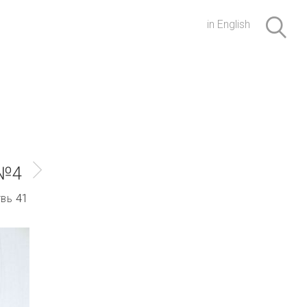
in English
 №4
41
УВЬ