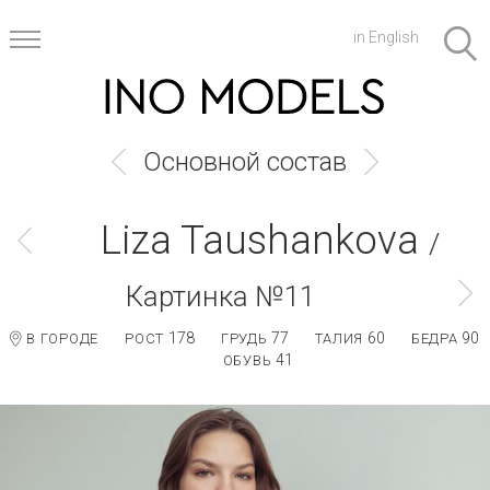
in English
Основной состав
Liza Taushankova
/
Картинка №11
178
77
60
90
В ГОРОДЕ
РОСТ
ГРУДЬ
ТАЛИЯ
БЕДРА
41
ОБУВЬ