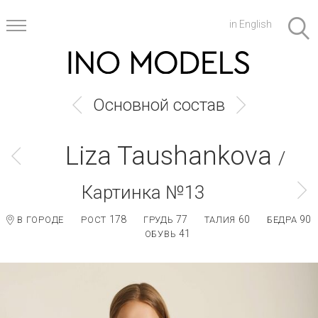
in English
Основной состав
Liza Taushankova
/
Картинка №13
178
77
60
90
В ГОРОДЕ
РОСТ
ГРУДЬ
ТАЛИЯ
БЕДРА
41
ОБУВЬ