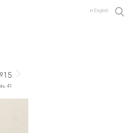
in English
№15
41
УВЬ