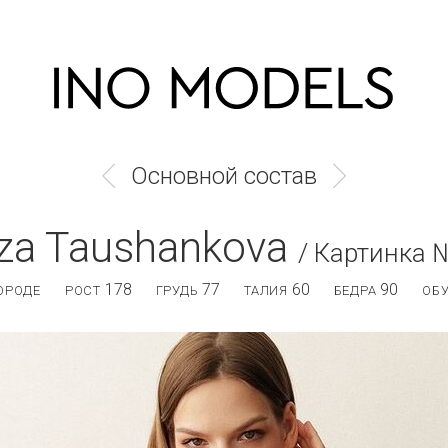
Основной состав
iza Taushankova
/ Картинка 
178
77
60
90
ОРОДЕ
РОСТ
ГРУДЬ
ТАЛИЯ
БЕДРА
ОБ