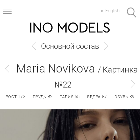
in English
Основной состав
Maria Novikova
/ Картинка
№22
172
82
55
87
39
РОСТ
ГРУДЬ
ТАЛИЯ
БЕДРА
ОБУВЬ