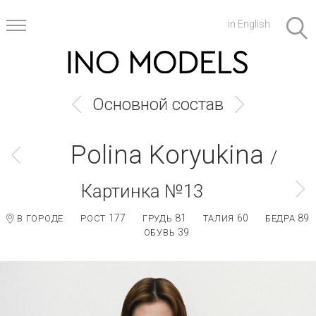
in English
Основной состав
Polina Koryukina
/
Картинка №13
177
81
60
89
В ГОРОДЕ
РОСТ
ГРУДЬ
ТАЛИЯ
БЕДРА
39
ОБУВЬ