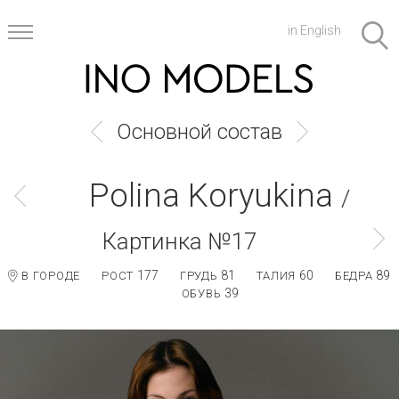
in English
Основной состав
Polina Koryukina
/
Картинка №17
177
81
60
89
В ГОРОДЕ
РОСТ
ГРУДЬ
ТАЛИЯ
БЕДРА
39
ОБУВЬ