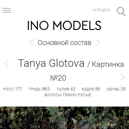
in English
Основной состав
Tanya Glotova
/ Картинка
№20
177
88.5
63
89
39
РОСТ
ГРУДЬ
ТАЛИЯ
БЕДРА
ОБУВЬ
ВОЛОСЫ ТЕМНО-РУСЫЕ