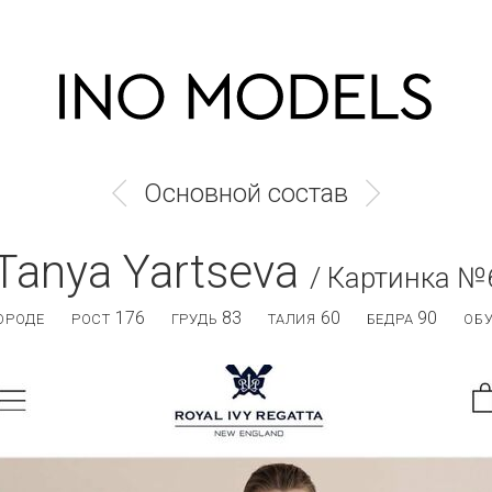
Основной состав
Tanya Yartseva
/ Картинка №
176
83
60
90
ОРОДЕ
РОСТ
ГРУДЬ
ТАЛИЯ
БЕДРА
ОБ