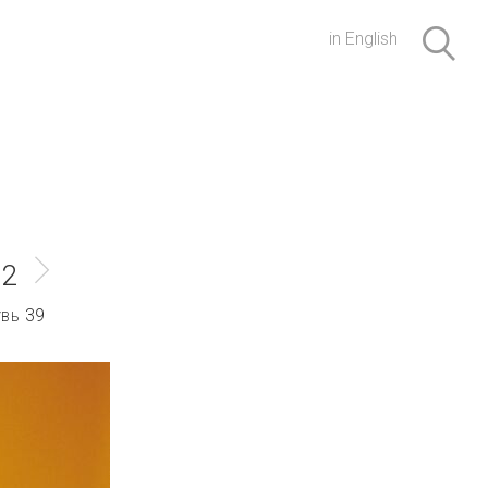
in English
12
39
УВЬ