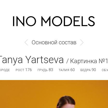
Основной состав
Tanya Yartseva
/ Картинка №
176
83
60
90
ОРОДЕ
РОСТ
ГРУДЬ
ТАЛИЯ
БЕДРА
ОБ