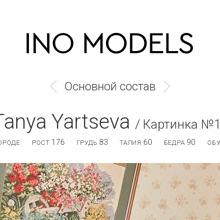
Основной состав
Tanya Yartseva
/ Картинка №
176
83
60
90
ОРОДЕ
РОСТ
ГРУДЬ
ТАЛИЯ
БЕДРА
ОБ