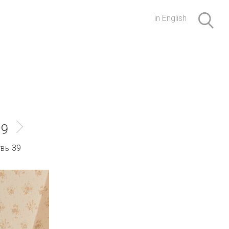
in English
19
39
УВЬ