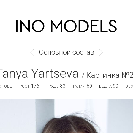
Основной состав
Tanya Yartseva
/ Картинка №
176
83
60
90
ОРОДЕ
РОСТ
ГРУДЬ
ТАЛИЯ
БЕДРА
ОБ