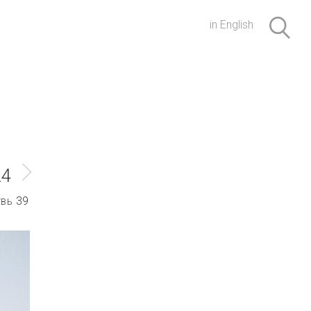
in English
24
39
УВЬ