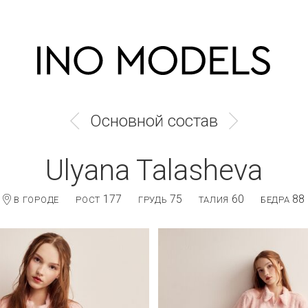
Основной состав
Ulyana Talasheva
177
75
60
88
В ГОРОДЕ
РОСТ
ГРУДЬ
ТАЛИЯ
БЕДРА