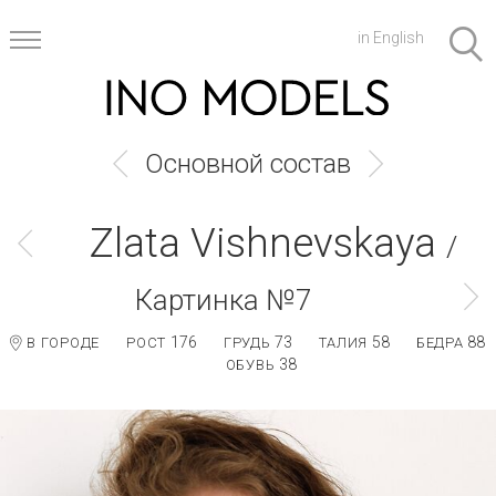
in English
Основной состав
Zlata Vishnevskaya
/
Картинка №7
176
73
58
88
В ГОРОДЕ
РОСТ
ГРУДЬ
ТАЛИЯ
БЕДРА
38
ОБУВЬ