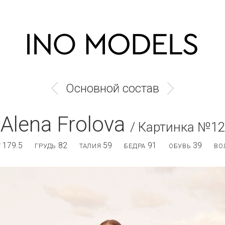
Основной состав
Alena Frolova
/ Картинка №12
179.5
82
59
91
39
Т
ГРУДЬ
ТАЛИЯ
БЕДРА
ОБУВЬ
ВО