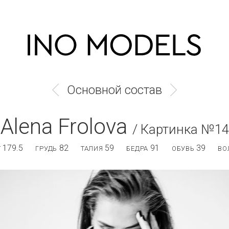
Основной состав
Alena Frolova
/ Картинка №14
179.5
82
59
91
39
Т
ГРУДЬ
ТАЛИЯ
БЕДРА
ОБУВЬ
ВО