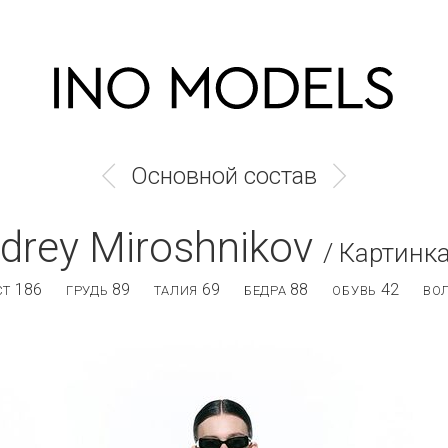
Основной состав
drey Miroshnikov
/ Картинк
186
89
69
88
42
СТ
ГРУДЬ
ТАЛИЯ
БЕДРА
ОБУВЬ
ВО