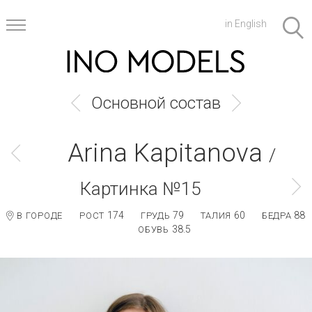
in English
Основной состав
Arina Kapitanova
/
Картинка №15
174
79
60
88
В ГОРОДЕ
РОСТ
ГРУДЬ
ТАЛИЯ
БЕДРА
38.5
ОБУВЬ