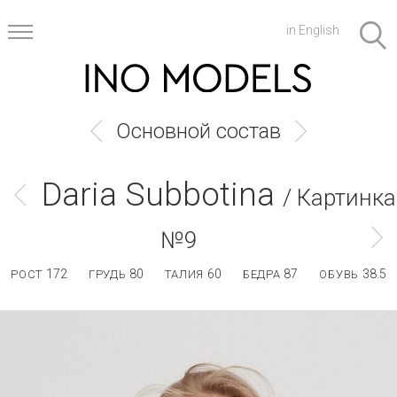
in English
Основной состав
Daria Subbotina
/ Картинка
№9
172
80
60
87
38.5
РОСТ
ГРУДЬ
ТАЛИЯ
БЕДРА
ОБУВЬ