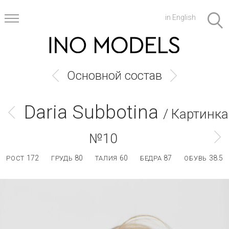
in English
Основной состав
Daria Subbotina
/ Картинка
№10
172
80
60
87
38.5
РОСТ
ГРУДЬ
ТАЛИЯ
БЕДРА
ОБУВЬ