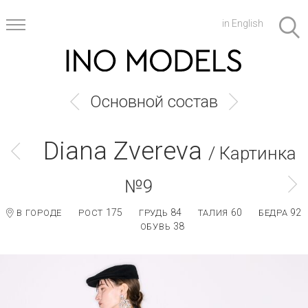
in English
Основной состав
Diana Zvereva
/ Картинка
№9
175
84
60
92
В ГОРОДЕ
РОСТ
ГРУДЬ
ТАЛИЯ
БЕДРА
38
ОБУВЬ