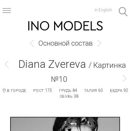
in English
Основной состав
Diana Zvereva
/ Картинка
№10
175
84
60
92
В ГОРОДЕ
РОСТ
ГРУДЬ
ТАЛИЯ
БЕДРА
38
ОБУВЬ