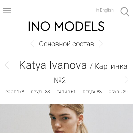
in English
Основной состав
Katya Ivanova
/ Картинка
№2
178
83
61
88
39
РОСТ
ГРУДЬ
ТАЛИЯ
БЕДРА
ОБУВЬ