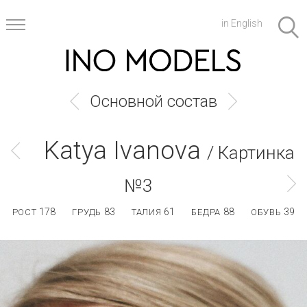
in English
Основной состав
Katya Ivanova
/ Картинка
№3
178
83
61
88
39
РОСТ
ГРУДЬ
ТАЛИЯ
БЕДРА
ОБУВЬ