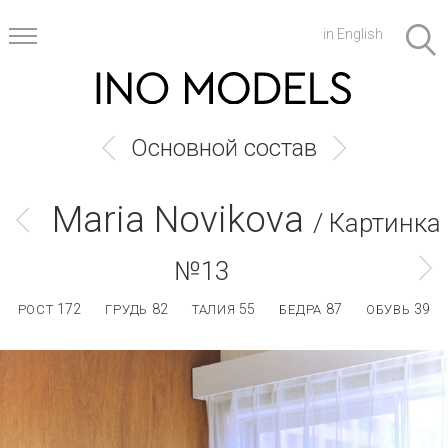
in English
Основной состав
Maria Novikova
/ Картинка
№13
172
82
55
87
39
РОСТ
ГРУДЬ
ТАЛИЯ
БЕДРА
ОБУВЬ