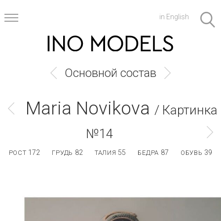
in English
Основной состав
Maria Novikova
/ Картинка
№14
172
82
55
87
39
РОСТ
ГРУДЬ
ТАЛИЯ
БЕДРА
ОБУВЬ