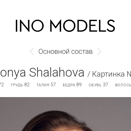
Основной состав
onya Shalahova
/ Картинка 
72
82
57
89
37
ГРУДЬ
ТАЛИЯ
БЕДРА
ОБУВЬ
ВОЛОСЫ