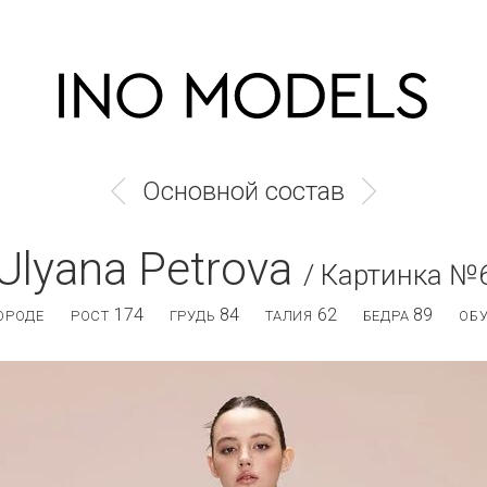
Основной состав
Ulyana Petrova
/ Картинка №
174
84
62
89
ОРОДЕ
РОСТ
ГРУДЬ
ТАЛИЯ
БЕДРА
ОБ