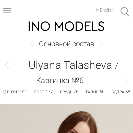
in English
Основной состав
Ulyana Talasheva
/
Картинка №6
177
75
60
88
В ГОРОДЕ
РОСТ
ГРУДЬ
ТАЛИЯ
БЕДРА