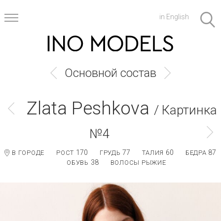
in English
Основной состав
Zlata Peshkova
/ Картинка
№4
170
77
60
87
В ГОРОДЕ
РОСТ
ГРУДЬ
ТАЛИЯ
БЕДРА
38
ОБУВЬ
ВОЛОСЫ РЫЖИЕ