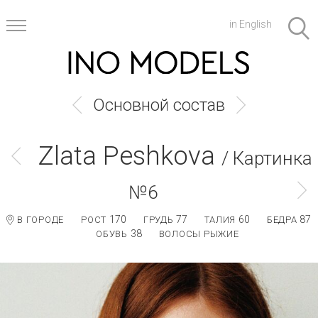
in English
Основной состав
Zlata Peshkova
/ Картинка
№6
170
77
60
87
В ГОРОДЕ
РОСТ
ГРУДЬ
ТАЛИЯ
БЕДРА
38
ОБУВЬ
ВОЛОСЫ РЫЖИЕ