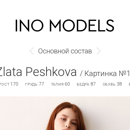
Основной состав
Zlata Peshkova
/ Картинка №
170
77
60
87
38
РОСТ
ГРУДЬ
ТАЛИЯ
БЕДРА
ОБУВЬ