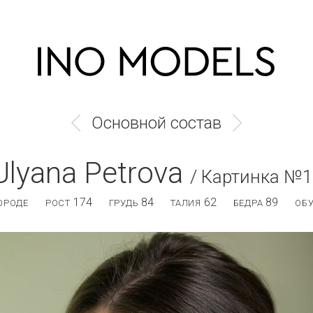
Основной состав
Ulyana Petrova
/ Картинка №1
174
84
62
89
ОРОДЕ
РОСТ
ГРУДЬ
ТАЛИЯ
БЕДРА
ОБ