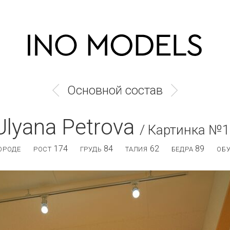
Основной состав
Ulyana Petrova
/ Картинка №1
174
84
62
89
ОРОДЕ
РОСТ
ГРУДЬ
ТАЛИЯ
БЕДРА
ОБ