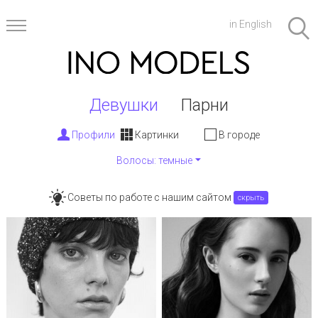
in English
Девушки
Парни
Профили
Картинки
В городе
Волосы
: темные
Советы по работе с нашим сайтом
скрыть