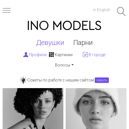
in English
Девушки
Парни
Профили
Картинки
В городе
Волосы
Советы по работе с нашим сайтом
скрыть